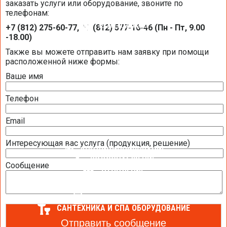
заказать услуги или оборудование, звоните по
телефонам:
ВЕНТИЛЯЦИЯ
+7 (812) 275-60-77, +7 (812) 577-16-46 (Пн - Пт, 9.00
-18.00)
Также вы можете отправить нам заявку при помощи
ВЕНТИЛЯЦИЯ КВАРТИР И КОТТЕДЖЕЙ
расположенной ниже формы:
ВЕНТИЛЯЦИЯ ОФИСНЫХ ПОМЕЩЕНИЙ
Ваше имя
ВЕНТИЛЯЦИЯ ТОРГОВЫХ ПОМЕЩЕНИЙ
Телефон
ВЕНТИЛЯЦИЯ ПРОМЫШЛЕННЫХ ПОМЕЩЕНИЙ
Email
ВЕНТИЛЯЦИЯ БАССЕЙНА
Интересующая вас услуга (продукция, решение)
КОНДИЦИОНИРОВАНИЕ
ВОДОСНАБЖЕНИЕ
Сообщение
ОТОПЛЕНИЕ
ТЕПЛОВОЙ НАСОС
ОЧИСТКА И УВЛАЖНЕНИЕ ВОЗДУХА
АВТОМАТИЗАЦИЯ
САНТЕХНИКА И СПА ОБОРУДОВАНИЕ