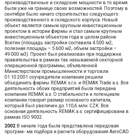
производственные и складские мощности в то время
были уже на границе своих возможностей. Поэтому в
сентябре было начато строительство следующего
производственного и складского корпуса. Новый
объект является самым крупным инвестиционным
проектом в истории фирмы и стал самым крупным
инвестиционным объектом года в целом районе
Всетин (площадь застройки составила 4.500 м2,
полезная площадь – 5.600 м2, объем застройки –
49.000 м3). Проект был реализован при поддержке
правительства в рамках так называемой секторной
операционной программы, объявленной
Министерством промышленности и торговли.
01.10.2001 соучредители компании решили
объединить фирмы REMAK s.r.o. и REMAK Trade a.s. Вся
деятельность обоих предприятий была передана
компании REMAK a.s. О стабильности и потенциале
компании говорит размер основного капитала,
который был увеличен до 110,6 млн. CZK. Вся
основная деятельность REMAK a.s. сертифицирована в
рамках ISO 9002.
2002
В начале года была представлена передовая
програм- ма подбора и расчета оборудования AeroCAD.