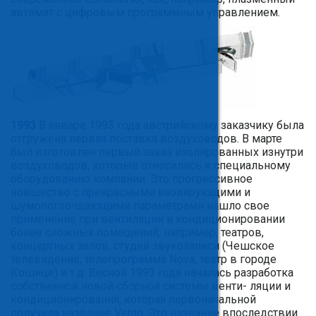
автомат с цифровым программным управлением.
1993
В январе 1993 года австрийскому заказчику была
отгружена первая поставка воздуховодов. В марте
был изготовлен первый заказ изолированных изнутри
воздуховодов, которые относились к специальному
оборудованию компании. Это прогрессивное
новшество с прекрасными изолирующими и
шумопогло-щающими параметрами нашло свое
применение при вентиляции и кондиционировании
более сложных помещений, например, театров,
концертных залов, студий звукозаписи (Чешское
телевидение, телепрограмма Nova, театр в городе
Кошице) и т.д. Весной 1993 года началась разработка
собственной новой сборной системы венти- ляции и
кондиционирования, которая первоначальной
получила название Vento. Это название впоследствии