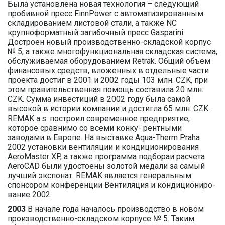
Была установлена новая технология – следующий
пробивной пресс FinnPower с автоматизированным
складированием листовой стали, а также NC
крупноформатный загибочный пресс Gasparini.
Достроен новый производственно-складской корпус
№ 5, а также многофункциональная складская система,
обслуживаемая оборудованием Retrak. Общий объем
финансовых средств, вложенных в отдельные части
проекта достиг в 2001 и 2002 годы 103 млн. CZK, при
этом правительственная помощь составила 20 млн.
CZK. Сумма инвестиций в 2002 году была самой
высокой в истории компании и достигла 65 млн. CZK.
REMAK a.s. построил современное предприятие,
которое сравнимо со всеми конку- рентными
заводами в Европе. На выставке Aqua-Therm Praha
2002 установки вентиляции и кондиционирования
AeroMaster XP, а также программа подбораи расчета
AeroCAD были удостоены золотой медали за самый
лучший экспонат. REMAK является генеральным
спонсором конференции Вентиляция и кондициониро-
вание 2002.
2003
В начале года началось производство в новом
производственно-складском корпусе № 5. Таким