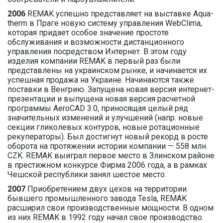
2006
REMAK успешно представляет на выставке Aqua-
therm в Праге новую систему управления WebClima,
которая придает особое значение простоте
обслуживания и возможности дистанционного
управления посредством Интернет. В этом году
изделия компании REMAK в первый раз были
представлены на украинском рынке, и начинается их
успешная продажа на Украине. Начинаются также
поставки в Венгрию. Запущена новая версия интернет-
презентации и выпущена новая версия расчетной
программы AeroCAD 3.0, приносящая целый ряд
значительных изменений и улучшений (напр. новые
секции гликолевых контуров, новые ротационные
рекуператоры). Был достигнут новый рекорд в росте
оборота на протяжении истории компании — 558 млн.
CZK. REMAK выиграл первое место в Злинском районе
в престижном конкурсе Фирма 2006 года, а в рамках
Чешской республики занял шестое место.
2007
Приобретением двух цехов на территории
бывшего промышленного завода Teslа, REMAK
расширил свои производственные мощности. В одном
из них REMAK в 1992 году начал свое производство.