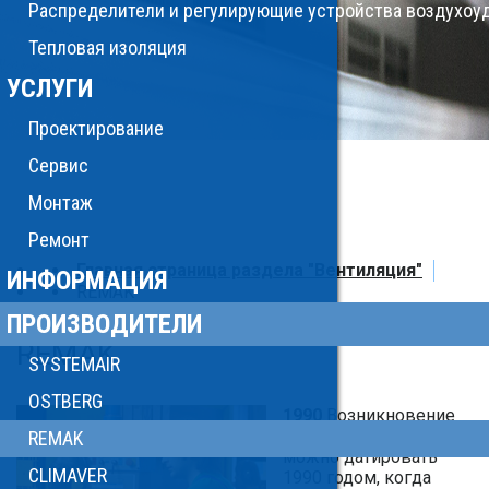
Распределители и регулирующие устройства воздухоу
Тепловая изоляция
УСЛУГИ
Проектирование
Сервис
Монтаж
Ремонт
Главная страница раздела "Вентиляция"
ИНФОРМАЦИЯ
REMAK
ПРОИЗВОДИТЕЛИ
REMAK
SYSTEMAIR
OSTBERG
1990
Возникновение
компании REMAK
REMAK
можно датировать
CLIMAVER
1990 годом, когда