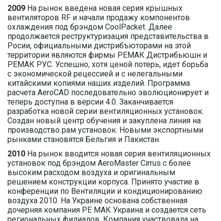
2009
На рынок введена новая серия крышных
вентиляторов RF и начали продажу компонентов
охлаждения под брэндом CoolPacket. Далее
продолжается реструктуризация представительства в
Росии, официальными дистрибъюторами на этой
территории являются фирмы РЕМАК Дистрибьюшн и
РЕМАК РУС. Успешно, хотя ценой потерь, идет борьба
с экономической рецессией и с нелегальными
китайскими копиями наших изделий. Программа
расчета AeroCAD последовательно эволюционирует и
теперь доступна в версии 4.0. Заканчивается
разработка новой серии вентиляционных установок.
Создан новый центр обучения и закуплена линия на
производство рам установок. Новыми экспортными
рынками становятся Бельгия и Пакистан.
2010
На рынок вводится новая серия вентиляционных
установок под брэндом AeroMaster Cirrus с более
высоким расходом воздуха и оригинальным
решением конструкции корпуса. Принято участие в
конференции по Вентиляции и кондиционированию
воздуха 2010. На Украине основана собственная
дочерняя компания РЕ МАК Украина и создается сеть
региональных филиалов. Компания участвовала на