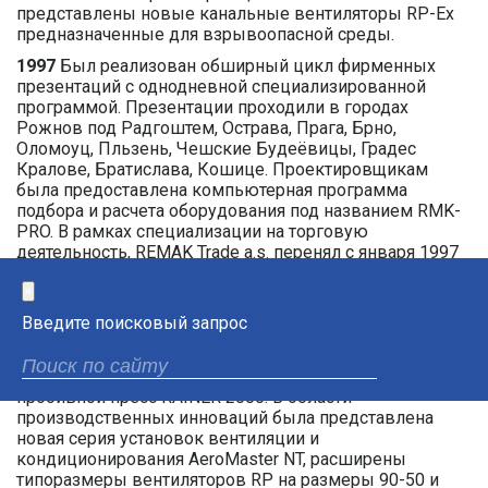
представлены новые канальные вентиляторы RP-Ex
предназначенные для взрывоопасной среды.
1997
Был реализован обширный цикл фирменных
презентаций с однодневной специализированной
программой. Презентации проходили в городах
Рожнов под Радгоштем, Острава, Прага, Брно,
Оломоуц, Пльзень, Чешские Будеёвицы, Градес
Кралове, Братислава, Кошице. Проектировщикам
была предоставлена компьютерная программа
подбора и расчета оборудования под названием RMK-
PRO. В рамках специализации на торговую
деятельность, REMAK Trade a.s. перенял с января 1997
года продажу изделий материнской компании REMAK
s.r.o. , т.е. систему Vento, а также всю экспортную
×
деятельность в рамках холдинга REMAK. В то время
Введите поисковый запрос
усиливается внедрение на восточные рынки: Украину,
Латвию и Россию. Построен новый отгрузочный склад
объемом более 600 m3, закуплен автоматический CNC
пробивной пресс RAINER 2000. В области
производственных инноваций была представлена
новая серия установок вентиляции и
кондиционирования AeroMaster NT, расширены
типоразмеры вентиляторов RP на размеры 90-50 и