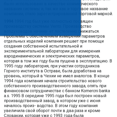
было использовано в качестве коммерческого
названия системы и, так же как и торговое название
компании, стало зарегистрированной торговой маркой.
1994
1994 год был уже полностью посвящен
производству системы Vento. Производство
воздуховодов начина- ет постепенно снижаться.
Проблемы с обеспечением измерения параметров
отдельных изделий компания решает при помощи
создания собственной испытательной и
экспериментальной лаборатории для измерения
аэродинамических и электрических параметров,
которая в том же году была пущена в эксплуатацию. В
1995 году лаборатория, при участии сотрудников
Горного института в Остраве, была доработана на
уровень, который в Чехии не имел аналогов. В конце
1994 года компания начала строительство нового
собственного производственного завода, опять при
финансовом сотрудничестве с банком Komercni banka
a.s. 1995 В середине 1995 года был построен новый
производственный завод, в котором уже с июня
началось произ- водство. В этом году компания
увеличила свой оборот почти в два раза и кроме
Словакии, которая уже с 1993 года была