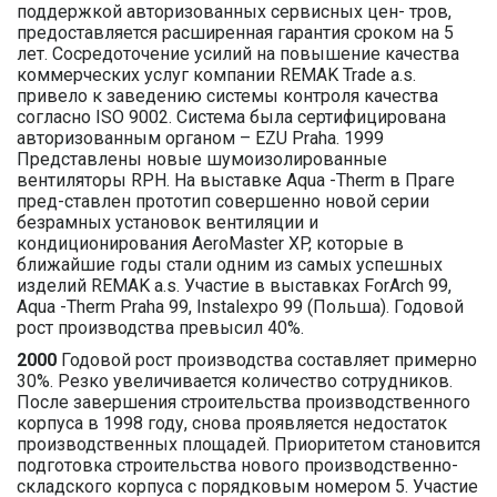
поддержкой авторизованных сервисных цен- тров,
предоставляется расширенная гарантия сроком на 5
лет. Сосредоточение усилий на повышение качества
коммерческих услуг компании REMAK Trade a.s.
привело к заведению системы контроля качества
согласно ISO 9002. Система была сертифицирована
авторизованным органом – EZU Praha. 1999
Представлены новые шумоизолированные
вентиляторы RPH. На выставке Aqua -Therm в Праге
пред-ставлен прототип совершенно новой серии
безрамных установок вентиляции и
кондиционирования AeroMaster XP, которые в
ближайшие годы стали одним из самых успешных
изделий REMAK a.s. Участие в выставках ForArch 99,
Aqua -Therm Praha 99, Instalexpo 99 (Польша). Годовой
рост производства превысил 40%.
2000
Годовой рост производства составляет примерно
30%. Резко увеличивается количество сотрудников.
После завершения строительства производственного
корпуса в 1998 году, снова проявляется недостаток
производственных площадей. Приоритетом становится
подготовка строительства нового производственно-
складского корпуса с порядковым номером 5. Участие