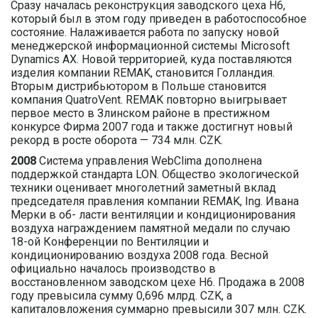
Сразу началась реконструкция заводского цеха H6,
который был в этом году приведен в работоспособное
состояние. Налаживается работа по запуску новой
менеджерской информационной системы Microsoft
Dynamics AX. Новой территорией, куда поставляются
изделия компании REMAK, становится Голландия.
Вторым дистрибьютором в Польше становится
компания QuatroVent. REMAK повторно выигрывает
первое место в Злинском районе в престижном
конкурсе Фирма 2007 года и также достигнут новый
рекорд в росте оборота — 734 млн. CZK.
2008
Система управления WebClima дополнена
поддержкой стандарта LON. Общество экологической
техники оценивает многолетний заметный вклад
председателя правления компании REMAK, Ing. Ивана
Мерки в об- ласти вентиляции и кондиционирования
воздуха награждением памятной медали по случаю
18-ой Конференции по Вентиляции и
кондиционированию воздуха 2008 года. Весной
официально началось производство в
восстановленном заводском цехе H6. Продажа в 2008
году превысила сумму 0,696 млрд. CZK, а
капиталовложения суммарно превысили 307 млн. CZK.