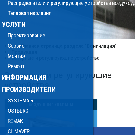
Распределители и регулирующие устройства воздухоу
Тепловая изоляция
УСЛУГИ
Проектирование
Сервис
Главная страница раздела "Вентиляция"
Продукция
Монтаж
Запорные и регулирующие устройства
Ремонт
Запорные и регулирующие
ИНФОРМАЦИЯ
устройства
ПРОИЗВОДИТЕЛИ
SYSTEMAIR
ВОЗДУШНЫЕ КЛАПАНЫ
OSTBERG
REMAK
CLIMAVER