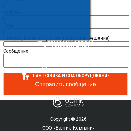
ВЕНТИЛЯЦИЯ ТОРГОВЫХ ПОМЕЩЕНИЙ
Телефон
ВЕНТИЛЯЦИЯ ПРОМЫШЛЕННЫХ ПОМЕЩЕНИЙ
Email
ВЕНТИЛЯЦИЯ БАССЕЙНА
Интересующая вас услуга (продукция, решение)
КОНДИЦИОНИРОВАНИЕ
ВОДОСНАБЖЕНИЕ
Сообщение
ОТОПЛЕНИЕ
ТЕПЛОВОЙ НАСОС
ОЧИСТКА И УВЛАЖНЕНИЕ ВОЗДУХА
АВТОМАТИЗАЦИЯ
САНТЕХНИКА И СПА ОБОРУДОВАНИЕ
Copyright © 2026
ООО «Балтик-Компани»